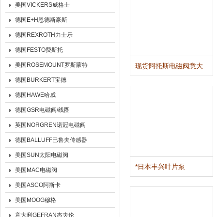
美国VICKERS威格士
德国E+H恩德斯豪斯
德国REXROTH力士乐
德国FESTO费斯托
美国ROSEMOUNT罗斯蒙特
现货阿托斯电磁阀意大
利ATOS叠加式单向阀
德国BURKERT宝德
德国HAWE哈威
德国GSR电磁阀/线圈
英国NORGREN诺冠电磁阀
德国BALLUFF巴鲁夫传感器
美国SUN太阳电磁阀
*日本丰兴叶片泵
美国MAC电磁阀
TOYOOKI柱塞泵
美国ASCO阿斯卡
美国MOOG穆格
意大利GEFRAN杰夫伦