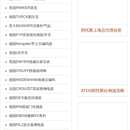
美国PARKER派克
德国TURCK图尔克
意大利UNIVER活塞杆/气缸
阿托斯上海总代理@意
德国P+F倍加福传感器/开关
大利ATOS叶片泵工作原
理
德国Hengstler亨士乐编码器
美国UE开关
美国DWYER德威尔差压表
德国STAUFF西德福球阀
德国HEIDENHAIN海德汉编码
器
法国CROUZET高诺斯继电器
ATOS阿托斯比例溢流阀
100%意大利原装
德国SICK施克传感器
德国IFM易福门传感器
德国EMG伺服阀SV系列
德国PILZ皮尔兹继电器