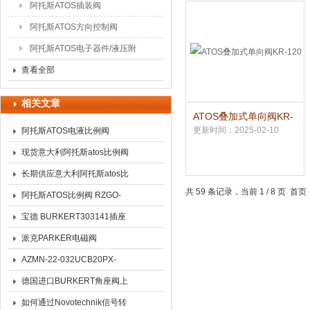
阿托斯ATOS插装阀
阿托斯ATOS方向控制阀
阿托斯ATOS电子器件/液压附
件
查看全部
相关文章
ATOS叠加式单向阀KR-
120
更新时间：2025-02-10
阿托斯ATOS电液比例阀
现货意大利阿托斯atos比例阀
AGRZO-A-10/210/R
长期供应意大利阿托斯atos比
共 59 条记录，当前 1 / 8 页 
例阀现货
阿托斯ATOS比例阀 RZGO-
AE-033/315现货
宝德 BURKERT303141插座
原装库存
派克PARKER电磁阀
PRNA1S-180-45*库存
AZMN-22-032UCB20PX-
S0077型德国REXROTH液压
德国进口BURKERT角座阀上
齿轮马达技术特点介绍
海威斯特经销分类
如何通过Novotechnik信号转