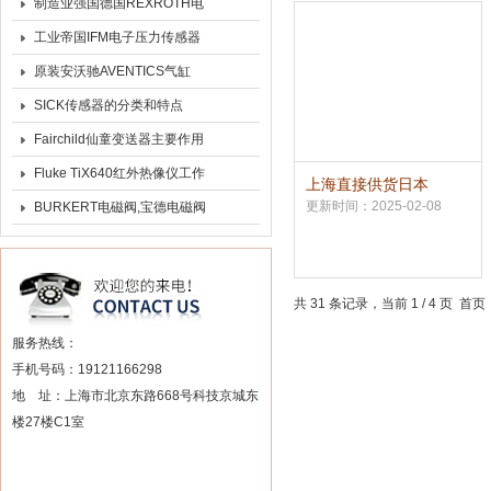
SI5010现货供应
制造业强国德国REXROTH电
磁阀的结构原理
工业帝国IFM电子压力传感器
PN7004产品
原装安沃驰AVENTICS气缸
3660905000产品参数
SICK传感器的分类和特点
Fairchild仙童变送器主要作用
Fluke TiX640红外热像仪工作
上海直接供货日本
NACHI不二越柱塞泵IPH
原理
更新时间：2025-02-08
BURKERT电磁阀,宝德电磁阀
系列
工作原理
共 31 条记录，当前 1 / 4 页 
服务热线：
手机号码：19121166298
地 址：上海市北京东路668号科技京城东
楼27楼C1室