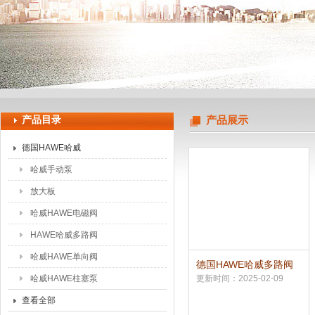
上海申思特自动化设备有限公司
产品目录
产品展示
德国HAWE哈威
哈威手动泵
放大板
哈威HAWE电磁阀
HAWE哈威多路阀
哈威HAWE单向阀
德国HAWE哈威多路阀
一级代理
哈威HAWE柱塞泵
更新时间：2025-02-09
查看全部