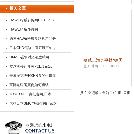
相关文章
HAWE哈威多路阀DL31-3-D-
C/E -3-160*
HAWE哈威多路阀
PSV551/300-3-41H80*
德国HAWE哈威多路阀产品分
析介绍
日本CKD气缸，喜开理气缸，
CKD喜开理气缸电磁阀
OMAL 碳钢对夹法兰球阀
哈威上海办事处*德国
HAWE多路阀
更新时间：2025-02-08
皮尔兹接近开关PSEN in1p
545000技术特性
美国派克PARKER泵的性能参
数
宝德电磁阀真伪如何辨认
共 5 条记录，当前 1 / 1 页 
TOYOOKI丰兴电磁阀,日本丰
兴toyooki电磁阀，丰兴气动元
气动日本SMC电磁阀阀门密封
件
材料与选用知识介绍的资料有
有哪些