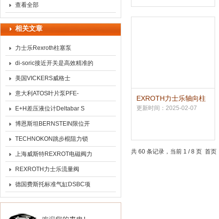
件
查看全部
相关文章
力士乐Rexroth柱塞泵
di-soric接近开关是高效精准的
工业自动化利器
美国VICKERS威格士
VICKERS柱塞泵原理
意大利ATOS叶片泵PFE-
EXROTH力士乐轴向柱
塞泵德国*
41085\1DT20产品性能
更新时间：2025-02-07
E+H差压液位计Deltabar S
PMD70参数意义
博恩斯坦BERNSTEIN限位开
关609.7185.082产品优势
TECHNOKON跳步棍阻力锁
共 60 条记录，当前 1 / 8 页 
定的棍子
上海威斯特REXROT电磁阀力
士乐液压阀力士乐气动
REXROTH力士乐流量阀
2FRE10-4X/25QK4M原装*供
德国费斯托标准气缸DSBC项
货
目介绍分享