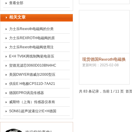
件
查看全部
相关文章
力士乐Rexroth电磁阀的分类
力士乐REXROTH电磁阀的原
理及其特点
力士乐Rexroth电磁阀使用注
意事项
E+H TV6K两线制陶瓷电容压
现货德国Rexroth电磁换
向阀4WE系列
力变送器的特点
更新时间：2025-02-08
贺德克滤芯0060D010BN4HC
美国DWYER德威尔2000型压
力表选型及介绍
供应E H电极CPS11D-7AA21
共 83 条记录，当前 1 / 11 页 
德国EPRO涡流传感器
PR6423系列产品
威斯特（上海）传感器仪表有
限公司业务广泛
SON61超声波液位计E+H德国
进口