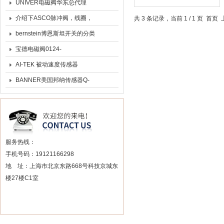
UNIVER电磁阀华东总代理
介绍下ASCO脉冲阀，线圈，
共 3 条记录，当前 1 / 1 页 
维修包
bernstein博恩斯坦开关的分类
参数
宝德电磁阀0124-
0013634824V工作原理
AI-TEK 被动速度传感器
70085-8080-004
BANNER美国邦纳传感器Q-
60系列
服务热线：
手机号码：19121166298
地 址：上海市北京东路668号科技京城东
楼27楼C1室