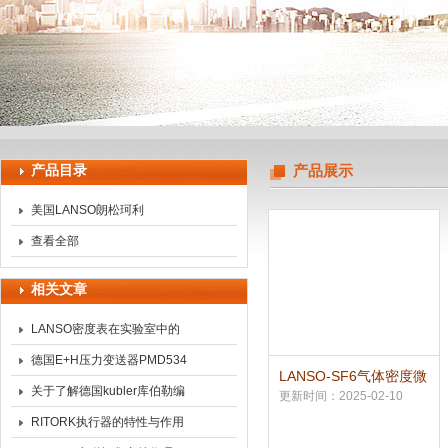
上海申思特自动化设备有限公司
产品目录
产品展示
美国LANSO朗松珂利
查看全部
相关文章
LANSO密度表在实验室中的
应用与优势概述
德国E+H压力变送器PMD534
LANSO-SF6气体密度微
现货
关于了解德国kubler库伯勒编
水在线监测方案
更新时间：2025-02-10
码器的基本信息
RITORK执行器的特性与作用