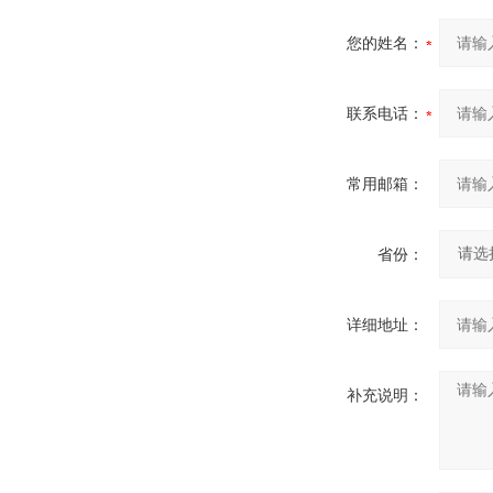
您的姓名：
联系电话：
常用邮箱：
省份：
详细地址：
补充说明：