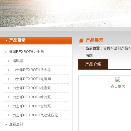
上海申思特自动化设备有限公司
产品目录
产品展示
当前位置：
首页
>
全部产品
德国REXROTH力士乐
向阀
编码器
产品介绍
力士乐REXROTH放大器
力士乐REXROTH电磁阀
点击放大
力士乐REXROTH柱塞泵
力士乐REXROTH叶片泵
力士乐REXROTH齿轮泵
力士乐REXROTH气动液压元
件
查看全部