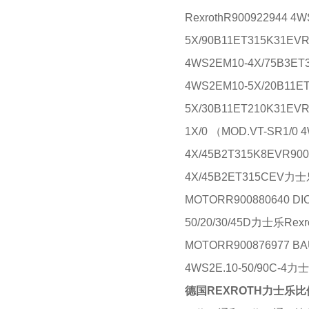
RexrothR900922944 4
5X/90B11ET315K31EV
4WS2EM10-4X/75B3ET
4WS2EM10-5X/20B11E
5X/30B11ET210K31EVR
1X/0 （MOD.VT-SR1/0
4X/45B2T315K8EVR900
4X/45B2ET315CEV力士乐R
MOTORR900880640 DI
50/20/30/45D力士乐Rexro
MOTORR900876977 BAU
4WS2E.10-50/90C-4力士
德国REXROTH力士乐比