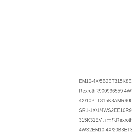
EM10-4X/5B2ET315K8
RexrothR900936559 4
4X/10B1T315K8AMR900
SR1-1X/1/4WS2EE10R9
315K31EV力士乐Rexroth
4WS2EM10-4X/20B3ET