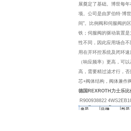
展奠定了基础。博世每年在
项。公司是由罗伯特·博世（
间”。比例阀和伺服阀的
铁；伺服阀的驱动装置是
性不同，因此应用场合不
用在开环控系统及闭环速度
（响应频率）更高，可以高达
高，需要精过滤才行，否
芯+阀体结构，阀体兼作
德国REXROTH力士乐比
R900938822
4WS2EB10