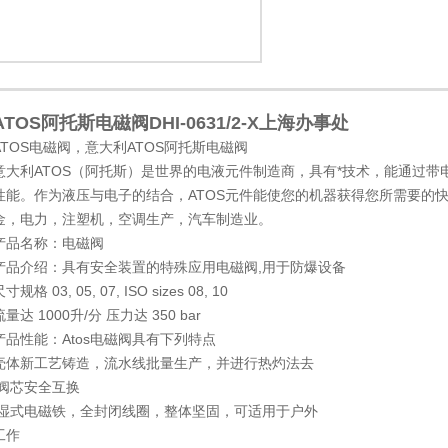
ATOS阿托斯电磁阀DHI-0631/2-X上海办事处
1
2
ATOS电磁阀，意大利ATOS阿托斯电磁阀
意大利ATOS（阿托斯）是世界的电液元件制造商，具有*技术，能通过
性能。作为液压与电子的结合，ATOS元件能使您的机器获得您所需要的快
金，电力，注塑机，空调生产，汽车制造业。
产品名称：电磁阀
产品介绍：具有安全装置的特殊应用电磁阀,用于防爆设备
寸规格 03, 05, 07, ISO sizes 08, 10
流量达 1000升/分 压力达 350 bar
产品性能：Atos电磁阀具有下列特点
壳体新工艺铸造，流水线批量生产，并进行热灼法去
.阀芯安全互换
.湿式电磁铁，全封闭线圈，整体坚固，可适用于户外
工作