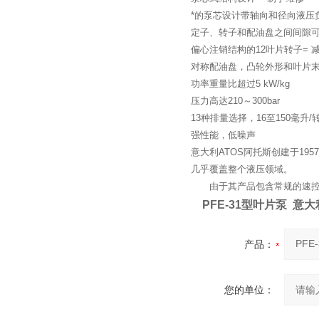
*的泵芯设计带轴向和径向液压
定子、转子和配油盘之间间隙可
偏心注销结构的12叶片转子= 
对称配油盘，凸轮外形和叶片末
功率重量比超过5 kW/kg
压力高达210～300bar
13种排量选择，16至150毫升/
强性能，低噪声
意大利ATOS阿托斯创建于1
几乎覆盖整个液压领域。
由于其产品包含常规的速控制（
PFE-31型叶片泵 意
产品：
您的单位：