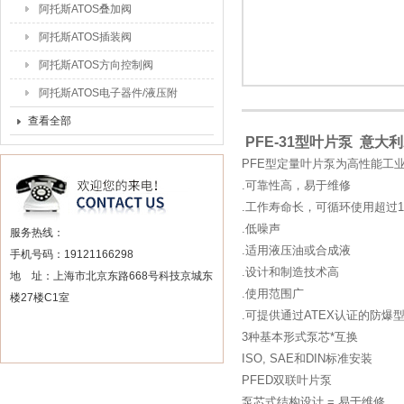
阿托斯ATOS叠加阀
阿托斯ATOS插装阀
阿托斯ATOS方向控制阀
阿托斯ATOS电子器件/液压附
件
查看全部
PFE-31型叶片泵 意大
PFE型定量叶片泵为高性能工
.可靠性高，易于维修
.工作寿命长，可循环使用超过1
.低噪声
服务热线：
.适用液压油或合成液
手机号码：19121166298
.设计和制造技术高
地 址：上海市北京东路668号科技京城东
.使用范围广
楼27楼C1室
.可提供通过ATEX认证的防爆
3种基本形式泵芯*互换
ISO, SAE和DIN标准安装
PFED双联叶片泵
泵芯式结构设计 = 易于维修