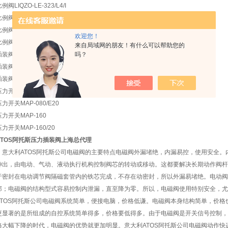
例阀LIQZO-LE-323/L4/I
例阀LIQZO-LE-403/L4/I
例阀LIQZO-LE-503/L4/I
欢迎您！
例阀LIQZO-TE-252L4/I 61
来自局域网的朋友！有什么可以帮助您的
吗？
装阀LIRA-1/210/V
装阀LIRA-2/210/V
插装阀LVA20TAPM12S01
压力开关MAP-040
压力开关MAP-080/E20
压力开关MAP-160
压力开关MAP-160/20
ATOS阿托斯压力插装阀上海总代理
意大利ATOS阿托斯公司电磁阀的主要特点电磁阀外漏堵绝，内漏易控，使用安全。
伸出，由电动、气动、液动执行机构控制阀芯的转动或移动。这都要解决长期动作阀杆
于密封在电动调节阀隔磁套管内的铁芯完成，不存在动密封，所以外漏易堵绝。电动阀
部；电磁阀的结构型式容易控制内泄漏，直至降为零。所以，电磁阀使用特别安全，尤
ATOS阿托斯公司电磁阀系统简单，便接电脑，价格低谦。电磁阀本身结构简单，价
更显著的是所组成的自控系统简单得多，价格要低得多。由于电磁阀是开关信号控制，
格大幅下降的时代，电磁阀的优势就更加明显。意大利ATOS阿托斯公司电磁阀动作