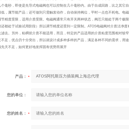
几个毫秒，即使是先导式电磁阀也可以控制在几十毫秒内。由于自成回路，比之其它自
很低，属节能产品；还可做到只需触发动作，自动保持阀位，平时一点也不耗电。电磁
调节精度受限，适用介质受限。电磁阀通常只有开关两种状态，阀芯只能处于两个极限
但还都处于试验试用阶段）所以调节精度还受到一定限制。ATOS电磁阀对介质洁净
先滤去。另外，粘稠状介质不能适用，而且，特定的产品适用的介质粘度范围相对较窄
天不足，优点仍十分突出，所以就设计成多种多样的产品，满足各种不同的需求，用途
服先天不足，如何更好地发挥固有优势而展开
产品：
您的单位：
您的姓名：