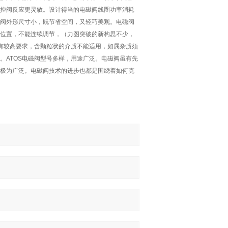
控阀反应更灵敏。设计得当的电磁阀线圈功率消耗
阀外形尺寸小，既节省空间，又轻巧美观。电磁阀
位置，不能连续调节，（力图突破的新构思不少，
度有较高要求，含颗粒状的介质不能适用，如属杂质须
。ATOS电磁阀型号多样，用途广泛。电磁阀虽有先
极为广泛。电磁阀技术的进步也都是围绕着如何克