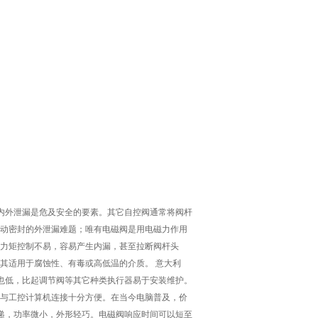
内外泄漏是危及安全的要素。其它自控阀通常将阀杆
动密封的外泄漏难题；唯有电磁阀是用电磁力作用
力矩控制不易，容易产生内漏，甚至拉断阀杆头
其适用于腐蚀性、有毒或高低温的介质。 意大利
格也低，比起调节阀等其它种类执行器易于安装维护。
与工控计算机连接十分方便。在当今电脑普及，价
快递，功率微小，外形轻巧。电磁阀响应时间可以短至