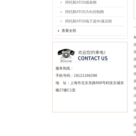
阿托斯ATOS插装阀
阿托斯ATOS方向控制阀
阿托斯ATOS电子器件/液压附
件
查看全部
插
插
插
插
服务热线：
插
手机号码：19121166298
插
地 址：上海市北京东路668号科技京城东
插
楼27楼C1室
比
比
比
比
比
比