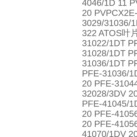
4046/1D 11 
20 PVPCX2E-
3029/31036/1
322 ATOS叶片
31022/1DT P
31028/1DT P
31036/1DT P
PFE-31036/1
20 PFE-3104
32028/3DV 2
PFE-41045/1
20 PFE-4105
20 PFE-4105
41070/1DV 2