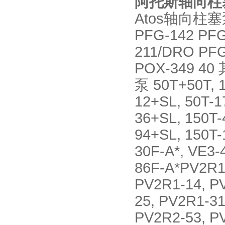
阿托斯轴向柱
Atos轴向柱塞泵P
PFG-142 PFG
211/DRO PFG
POX-349 4
泵 50T+50T, 1
12+SL, 50T-1
36+SL, 150T-
94+SL, 150T-
30F-A*, VE3-
86F-A*PV2R1 
PV2R1-14, P
25, PV2R1-31
PV2R2-53, P