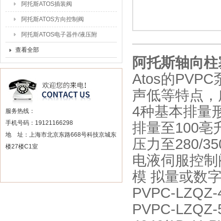
阿托斯ATOS插装阀
阿托斯ATOS方向控制阀
阿托斯ATOS电子器件/液压附
件
查看全部
阿托斯轴向柱
Atos的PV
声低等特点，
4种基本排量
服务热线：
手机号码：19121166298
排量至100亳
地 址：上海市北京东路668号科技京城东
压力至280/350
楼27楼C1室
电液伺服控制
模 拟量或数
PVPC-LZQZ-4
PVPC-LZQZ-5