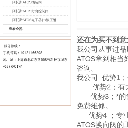
阿托斯ATOS插装阀
阿托斯ATOS方向控制阀
阿托斯ATOS电子器件/液压附
件
查看全部
还在为买不到意
服务热线：
我公司从事进品
手机号码：19121166298
ATOS拿到相
地 址：上海市北京东路668号科技京城东
咨询。
楼27楼C1室
我公司 优势1
优势2；有大量
优势3；*的
免费维修。
优势4 ；专业
ATOS换向阀