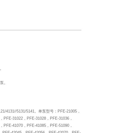
。
联泵。
1/4131//5131/5141。单泵型号：PFE-21005，
6，PFE-31022，PFE-31028，PFE-31036，
6，PFE-41070，PFE-41085，PFE-51090，
6，PFE-42045，PFE-42056，PFE-42070，PFE-