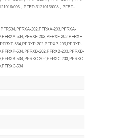
1016/006，PFED-3121016/008，PFED-
,PFR534,PFRXA-202,PFRXA-203,PFRXA-
0,PFRXA-534,PFRXF-202,PFRXF-203,PFRXF-
,PFRXF-534,PFRXP-202,PFRXP-203,PFRXP-
0,PFRXP-534,PFRXB-202,PFRXB-203,PFRXB-
0,PFRXB-534,PFRXC-202,PFRXC-203,PFRXC-
0,PFRXC-534