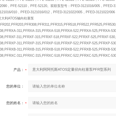
2090，PFE-52110，PFE-52120。双联泵型号：PFED-3121016/005，PFED-312
121016/010，PFED-3121016/012，PFED-3121022/005，PFED-3121022/006
意大利ATOS轴向柱塞泵
FR202,PFR203,PFR308,PFR311,PFR315,PFR518,PFR522,PFR525,PFR530
08,PFRXA-311,PFRXA-315,PFRXA-518,PFRXA-522,PFRXA-525,PFRXA-53
08,PFRXF-311,PFRXF-315,PFRXF-518,PFRXF-522,PFRXF-525,PFRXF-530
08,PFRXP-311,PFRXP-315,PFRXP-518,PFRXP-522,PFRXP-525,PFRXP-53
08,PFRXB-311,PFRXB-315,PFRXB-518,PFRXB-522,PFRXB-525,PFRXB-53
08,PFRXC-311,PFRXC-315,PFRXC-518,PFRXC-522,PFRXC-525,PFRXC-53
产品：
您的单位：
您的姓名：