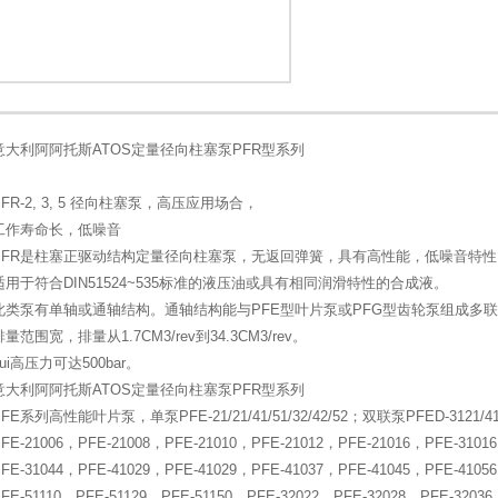
1
2
意大利阿阿托斯ATOS定量径向柱塞泵PFR型系列
PFR-2, 3, 5 径向柱塞泵，高压应用场合，
工作寿命长，低噪音
PFR是柱塞正驱动结构定量径向柱塞泵，无返回弹簧，具有高性能，低噪音特性
适用于符合DIN51524~535标准的液压油或具有相同润滑特性的合成液。
此类泵有单轴或通轴结构。通轴结构能与PFE型叶片泵或PFG型齿轮泵组成多
排量范围宽，排量从1.7CM3/rev到34.3CM3/rev。
zui高压力可达500bar。
意大利阿阿托斯ATOS定量径向柱塞泵PFR型系列
PFE系列高性能叶片泵，单泵PFE-21/21/41/51/32/42/52；双联泵PFED-3121/412
FE-21006，PFE-21008，PFE-21010，PFE-21012，PFE-21016，PFE-3101
FE-31044，PFE-41029，PFE-41029，PFE-41037，PFE-41045，PFE-4105
FE-51110，PFE-51129，PFE-51150，PFE-32022，PFE-32028，PFE-3203