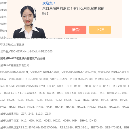
欢迎您！
.高质量重型轴承可延长该泵的使用寿命
来自局域网的朋友！有什么可以帮助您的
ui重要的优点;
吗？
.低噪声,因而没有必要再采取降低噪声的措施
,控制组件为模块化设计,故无需拆卸基泵即可安装
. 通轴可以进行多联泵组合和组装其它辅助泵
.斜盘刻度指示器能直观显示排量,并且还能提供控制系统中的反馈信息
,可供货形式,主要数据
货示例;V30D-095RKN-1-1-XX/LN-2/120-200
德国哈威HAWE变量轴向柱塞泵产品介绍
哈威HAWE柱塞泵代表型号：
30D-075 RKN-1-0-02LN、V30D-075 RKN-1-1-02P、V30D-095-RKN-1-1-03N-200、V30D-250 RDN-2-1-05L
05KW、V60N-090 RDN-1-0-02LLSN-300、VB01-R-1-A24、VB11FM-LN-2-G98、VDM3 GNR-100、VD
24.R 0.27M0.253x400230V50Hz-PYD、R0.42、R0.6、R0.9、R1.08、R11.8、R15.3、R17.0、R 2.2-0.50、R 2
.7、R3.3-1.7-1.7-1.7-1.7AW5.5、R3.6、R4.15、R5.1、R5.8-5.8、R6.0-0.30-0.30、R6.1、R9.54.2-1.2-
C22、HC26、HC34、HC32、HC44、HC48、HC42、HC46、HCW、HCG、MP14、MP12、MP24、MP22
PNW、HK33、HK24、HK34、HK43、HK44、HKF44、HKF48、HKL34、HKL32、HKL38、HKLW34、HKL
威HAWE液压站：Z37、Z45、Z12.3、Z3.5
威HAWE手动泵：H16、H20、H25、HD13、HD20、HD30、HE4、DH40、DH45。
威HAWE双级泵RZ3.62-37-V3.03x400230V50Hz、RZ8.02-16、RZ8.32-21、SB37G-90、SE2-470-G24、SEH