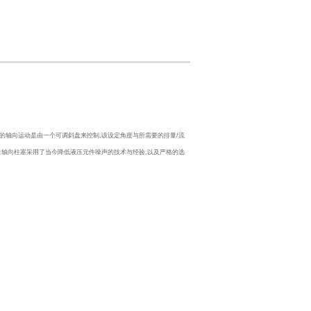
的轴向运动是由一个可调斜盘来控制,该设定角度与所需要的排量/流
量轴向柱塞采用了当今降低液压元件噪声的技术与经验,以及严格的选