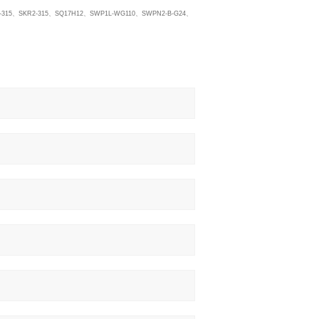
315、SKR2-315、SQ17H12、SWP1L-WG110、SWPN2-B-G24、