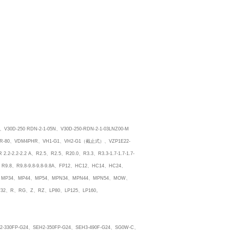
N、V30D-250 RDN-2-1-05N、V30D-250-RDN-2-1-03LNZ00-M
M3GNR-80、VDM4PHR、VH1-G1、VH2-G1（截止式）、VZP1E22-
.2-2.2-2.2 A、R2.5、R2.5、R20.0、R3.3、R3.3-1.7-1.7-1.7-
0.50、R9.8、R9.8-9.8-9.8-9.8A、FP12、HC12、HC14、HC24、
、MP34、MP44、MP54、MPN34、MPN44、MPN54、MOW、
W32、R、RG、Z、RZ、LP80、LP125、LP160。
2-330FP-G24、SEH2-350FP-G24、SEH3-490F-G24、SG0W-C、