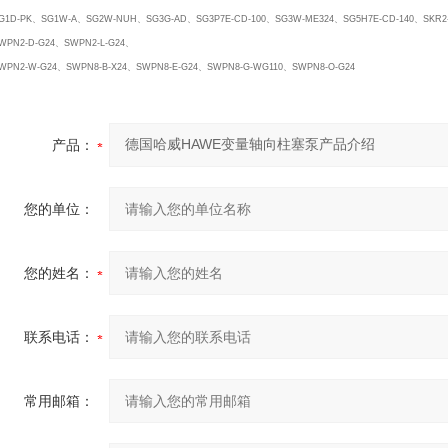
G1D-PK、SG1W-A、SG2W-NUH、SG3G-AD、SG3P7E-CD-100、SG3W-ME324、SG5H7E-CD-140、SKR2-
WPN2-D-G24、SWPN2-L-G24、
WPN2-W-G24、SWPN8-B-X24、SWPN8-E-G24、SWPN8-G-WG110、SWPN8-O-G24
产品：
您的单位：
您的姓名：
联系电话：
常用邮箱：