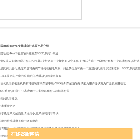
1
2
德国哈威HAWE变量轴向柱塞泵产品介绍
国哈威HAWE变量轴向柱塞泵V30D系列1,概述
变量泵是以斜盘原理进行工作的,其9个柱塞在一个旋转缸体中工作,它每转完成一个吸油行程和一个压油行程,其柱塞
量成比例以变化,设定角度可由调节螺钉机械地限制。斜盘的位置可由一个直观的机械指示器来控制。V30D系列变
料,加工技术与严密的公差配合,为此该泵的噪声极低。
模块化设计的变量机构和可组装辅助泵或串联V30D系列泵的通轴形成能为用户提供更为广泛的应用领域.
V30D系列泵已被广泛衣应用于工业液压和行走机械等行业
杰出的设计特点;
.功率重量之比
.由于设定单元的质量惯性矩小,故响应时间非常快
.斜盘的特殊轴承有助于降低噪声
.在青铜盘上运行液压平衡的钢质滑靴的新设计廷长了易损件的寿命
.由优质钢材制成的配油盘与其精心设计的阻尼槽不仅提高了耐磨性,而且降低了噪音