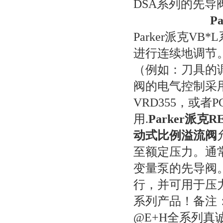
DSA
系列的先导
Pa
Parker
派克
VB*L
进行连续地调节
（例如：刀具的
阀的电气控制采
VRD355
，或者
P
用
.
Parker
派克
R
动式比例溢流阀
至额定压力。通
变量泵的先导阀
行，并可用于压
系列产品！备注：
@E+H全系列真