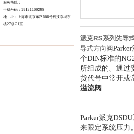
服务热线：
手机号码：19121166298
地 址：上海市北京东路668号科技京城东
楼27楼C1室
派克RS系列先导
Parker
导式方向阀
个
DIN
标准的
NG
所组成的。通过
货代号中常开或
溢流阀
Parker
派克
DSDU
来限定系统压力