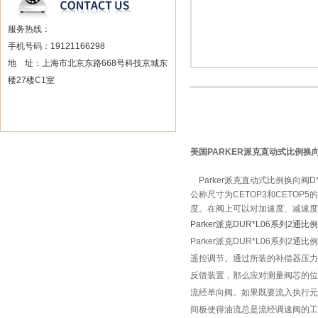
服务热线：
手机号码：19121166298
地 址：上海市北京东路668号科技京城东
楼27楼C1室
美国PARKER派克直动式比例换向
Parker派克直动式比例换向阀D*
公称尺寸为CETOP3和CETO
度。在阀上可以对加速度、减速度
Parker派克DUR*L06系列2通比
Parker派克DUR*L06系列
遥控调节。通过所装的补偿器压力
反馈装置，那么应对测量阀芯的位
流经单向阀。如果既要流入执行元
间板使得油流总是流经调速阀的工