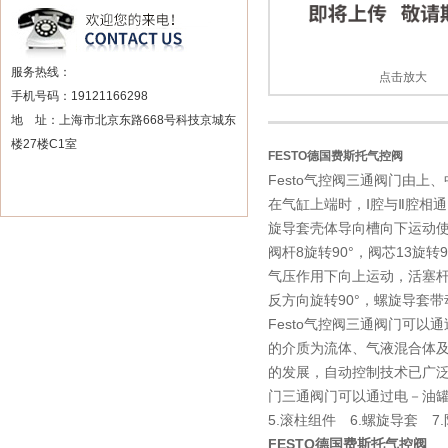
服务热线：
点击放大
手机号码：19121166298
地 址：上海市北京东路668号科技京城东
楼27楼C1室
FESTO德国费斯托气控阀
Festo气控阀三通阀门由上
在气缸上端时，Ⅰ腔与Ⅱ腔相
旋导套壳体导向槽向下运动使
阀杆8旋转90°，阀芯13旋
气压作用下向上运动，活塞杆
反方向旋转90°，螺旋导套带
Festo气控阀三通阀门可
的介质为流体、气液混合体
的发展，自动控制技术已广
门三通阀门可以通过电－油罐车
5.滚柱组件 6.螺旋导套 7.
FESTO德国费斯托气控阀