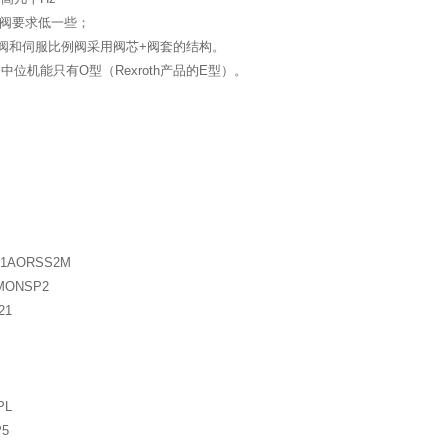
例阀要求低一些；
阀和伺服比例阀采用阀芯+阀套的结构。
机能只有O型（Rexroth产品的E型）。
XX1AORSS2M
2MONSP2
421
VPL
P5