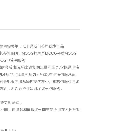
可提供报关单，以下是我们公司优惠产品
电液伺服阀，MOOG柱塞泵MOOG分类MOOG
OOG电液伺服阀
信号后,相应输出调制的流量和压力.它既是电液
的液压能（流量和压力）输出.在电液伺服系统
服阀是电液伺服系统控制的核心。穆格伺服阀与比
靠近，所以近些年出现了比例伺服阀。
达或力矩马达；
合不同，伺服阀和伺服比例阀主要应用在闭环控制
i高几十Hz