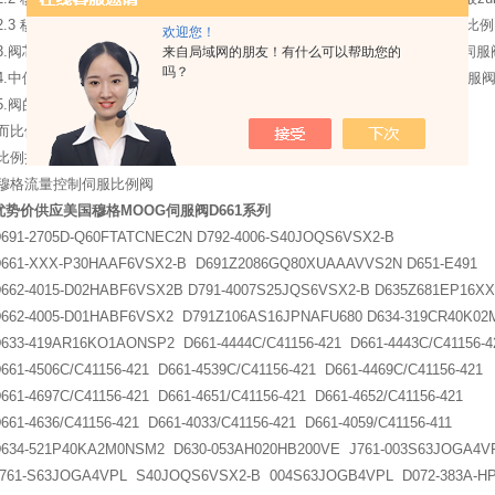
2.3 穆格伺服阀对液压油液的要求更高，需要精过滤才行，否则容易堵塞，比
欢迎您！
3.阀芯结构及加工精度不同。比例阀采用阀芯+阀体结构，阀体兼作阀套。伺服
来自局域网的朋友！有什么可以帮助您的
吗？
4.中位机能种类不同。比例换向阀具有与普通换向阀相似的中位机能，而伺服阀中位
5.阀的额定压降不同。
而比例伺服阀性能介于伺服阀和比例阀之间。
比例换向阀属于比例阀的一种，用来控制流量和流向。
穆格流量控制伺服比例阀
优势价供应美国穆格MOOG伺服阀D661系列
691-2705D-Q60FTATCNEC2N D792-4006-S40JOQS6VSX2-B
661-XXX-P30HAAF6VSX2-B D691Z2086GQ80XUAAAVVS2N D651-E491
662-4015-D02HABF6VSX2B D791-4007S25JQS6VSX2-B D635Z681EP16
662-4005-D01HABF6VSX2 D791Z106AS16JPNAFU680 D634-319CR40K0
633-419AR16KO1AONSP2 D661-4444C/C41156-421 D661-4443C/C41156-
661-4506C/C41156-421 D661-4539C/C41156-421 D661-4469C/C41156-421
661-4697C/C41156-421 D661-4651/C41156-421 D661-4652/C41156-421
661-4636/C41156-421 D661-4033/C41156-421 D661-4059/C41156-411
634-521P40KA2M0NSM2 D630-053AH020HB200VE J761-003S63JOGA4
761-S63JOGA4VPL S40JOQS6VSX2-B 004S63JOGB4VPL D072-383A-H