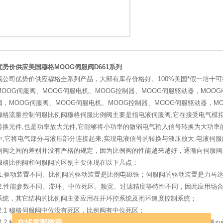
1
2
优势价供应美国穆格MOOG伺服阀D661系列
我公司优势价供应穆格全系列产品，大部有库存价格好。100%美国*假一培十
MOOG伺服阀、MOOG伺服电机、MOOG控制器、MOOG伺服驱动器，MOOG
阀，MOOG伺服阀、MOOG伺服电机、MOOG控制器、MOOG伺服驱动器，M
穆格流量控制伺服比例阀穆格伺服比例阀主要是指电液伺服阀,它在接受电气模拟
转换元件,也是功率放大元件,它能够将小功率的微弱电气输入信号转换为大功率
中,它将电气部分与液压部分连接起来,实现电液信号的转换与液压放大.电液伺
例阀之间的差别并没有严格的规定，因为比例阀的性能越来越好，逐渐向伺服阀
穆格比例阀和伺服阀的区别主要体现在以下几点：
1.驱动装置不同。比例阀的驱动装置是比例电磁铁；伺服阀的驱动装置是力马
2.性能参数不同。滞环、中位死区、频宽、过滤精度等特性不同，因此应用场
系统，其它结构的比例阀主要应用在开环控系统及闭环速度控制系统；
2.1 穆格伺服阀中位没有死区，比例阀有中位死区；
2.2 穆格伺服阀的频响（响应频率）更高，可以高达200Hz左右，比例阀一般zu