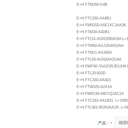
E+H FTM260-G4B
E+H FTC260-AA4B1
E+H FMR250-A5E1XCJAA3K
E+H FTM30-A4DB1
E+H FTL51-AGR2DB4G5A L=
E+H FTM50-AGJ2A4A52AA
E+H FTM21-AG345A
E+H FTL50-AGN2AA2G4A
E+H FMP40-7AA2GRJB11HA 
E+H FTL20-002D
E+H FTC260-AA4D1
E+H FTW325-A2A1A
E+H FMR230-44ECQJAC2A
E+H FTC262-AA14D1, L=100
E+H FTL361-RGR2AA1R, L=
产品：