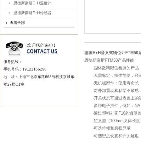
恩德斯豪斯E+H温度计
恩德斯豪斯E+H传感器
查看全部
德国E+H音叉式物位计FTM5
恩德斯豪斯FTM50产品性能
服务热线：
·固体散料限位检测的产品，从
手机号码：19121166298
·无需标定：操作简便，经济
地 址：上海市北京东路668号科技京城东
·无机械部件：使用寿命长
楼27楼C1室
·对外部震动和粘结不敏感
·开关状态可通过表盖上的视
·多种电子插件，例如：NAM
·通过塑料外壳F10的透明
·短叉型（100mm叉体长度
·可选堆积和磨损显示
·可选密度设置和开关延迟