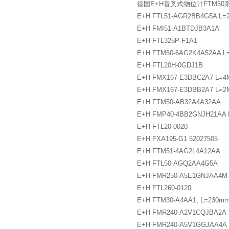
德国E+H音叉式物位计FTM5
E+H FTL51-AGR2BB4G5A L
E+H FMI51-A1BTDJB3A1A
E+H FTL325P-F1A1
E+H FTM50-6AG2K4A52AA L
E+H FTL20H-0GDJ1B
E+H FMX167-E3DBC2A7 L=4
E+H FMX167-E3DBB2A7 L=2
E+H FTM50-AB32A4A32AA
E+H FMP40-4BB2GNJH21AA 
E+H FTL20-0020
E+H FXA195-G1 52027505
E+H FTM51-4AG2L4A12AA
E+H FTL50-AGQ2AA4G5A
E+H FMR250-A5E1GNJAA4M
E+H FTL260-0120
E+H FTM30-A4AA1, L=230m
E+H FMR240-A2V1CQJBA2A
E+H FMR240-A5V1GGJAA4A