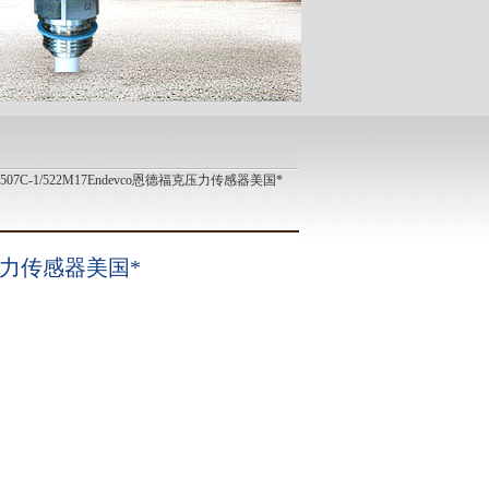
8507C-1/522M17Endevco恩德福克压力传感器美国*
克压力传感器美国*