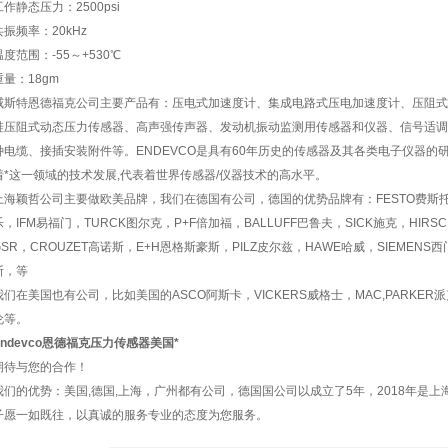
工作静态压力：2500psi
共振频率：20kHz
温度范围：-55～+530℃
重量：18gm
威斯特恩德福克公司主要产品有：压电式加速度计、集成电路式压电加速度计、压阻式
硅压阻式动态压力传感器、高声强传声器、发动机振动监测用传感器和仪器、信号适调
种电缆、接插安装附件等。ENDEVCO是具有60年历史的传感器及其各类电子仪器的
着*这一领域的技术发展,代表着世界传感器/仪器技术的高水平。
上海颖哲公司主要做欧美品牌，我们在德国有公司，德国的优势品牌有：FESTO费斯托，BU
乐，IFM易福门，TURCK图尔克，P+F倍加福，BALLUFF巴鲁夫，SICK施克，HIR
GSR，CROUZET高诺斯，E+H恩格斯豪斯，PILZ皮尔兹，HAWE哈威，SIEMENS
斯，等
我们在美国也有公司，比如美国的ASCO阿斯卡，VICKERS威格士，MAC,PARKER派
伦等。
Endevco恩德福克压力传感器美国*
期待与您的合作！
我们的优势：美国,德国,上海，广州都有公司，德国国公司以成立了5年，2018年是
子愿一如既往，以真诚的服务专业的态度为您服务。