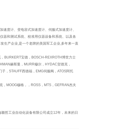
加速度计、变电容式加速度计、伺服式加速度计、
仪器和测试系统、校准用仪器设备和系统、以及各
研发生产企业,是一个老牌的美国军工企业,多年来一直
RKERT宝德，BOSCH-REXROTH博世力士
SCHMAN赫斯曼，MURR穆尔，HYDAC贺德克，
西门子，STAUFF西德福，EMG伺服阀，ATOS阿托
克，MOOG穆格，，ROSS，MTS，GEFRAN杰夫
上海颖哲工业自动化设备有限公司成立12年，未来的日