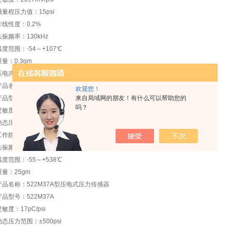
满量程压力值：15psi
非线性度：0.2%
共振频率：130kHz
温度范围：-54～+107℃
重量：0.3gm
压电式压力传感器型号例：
产品名称：522M17型压电式压力传感器
欢迎您！
来自局域网的朋友！有什么可以帮助您的
产品型号：522M17
吗？
灵敏度：12pC/psi
动态压力范围：500psi
工作静态压力：2500psi
共振频率：45kHz
温度范围：-55～+538℃
重量：25gm
产品名称：522M37A型压电式压力传感器
产品型号：522M37A
灵敏度：17pC/psi
动态压力范围：±500psi