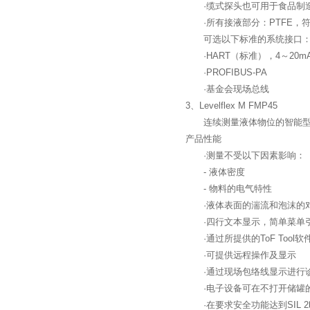
·缆式探头也可用于食品制
·所有接液部分：PTFE，符
可选以下标准的系统接口
·HART（标准），4～20m
·PROFIBUS-PA
·基金会现场总线
3、Levelflex M FMP45
连续测量液体物位的智能型
产品性能
·测量不受以下因素影响：
- 液体密度
- 物料的电气特性
·液体表面的湍流和泡沫的
·四行文本显示，简单菜单
·通过所提供的ToF Too
·可提供远程操作及显示
·通过现场包络线显示进行
·电子设备可在不打开储罐
·在要求安全功能达到SIL 2时，