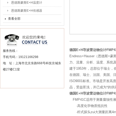
恩德斯豪斯E+H温度计
恩德斯豪斯E+H传感器
查看全部
德国E+H导波雷达物位计FMP4
服务热线：
Endress+Hauser（
手机号码：19121166298
力、流量、分析、温度、系统及罐
地 址：上海市北京东路668号科技京城东
建于1953年，总部位于瑞士，
楼27楼C1室
在德国、瑞士、法国、美国、
ISO9001标准。市场是开发
品，受益匪浅，并已成为*的供
德国E+H导波雷达物位计FMP4
FMP41C适用于测量腐蚀性
·高度化学物质抵抗性
·杆式探头zui大测量距离4m