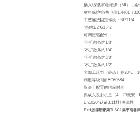
插入/探测矿物绝缘（MI），柔性
材料保护管/热电偶1.4401（316）
工艺连接固定螺纹：NPT1/4
“条约1/2”G1／2
可调压缩配件：
“不扩散条约1/8”
“不扩散条约1/4”
“不扩散条约3/8”
“不扩散条约1/2”
大加工压力（静态）在20°C：1
精度等级1至IEC60584
取决于配置的响应时间
集成头发射机是（4…20毫安；H
En10204认证3.1材料溯源性
E+H恩德斯豪斯TLSC1属于南非