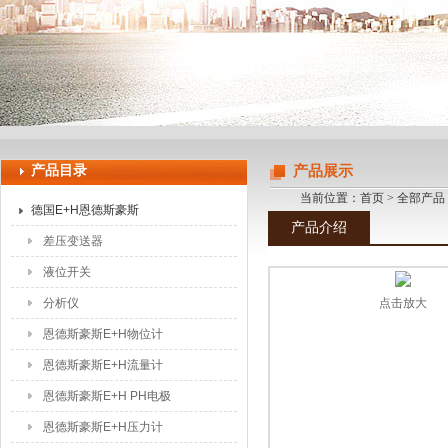
上海申思特自动化设备有限公司
产品目录
产品展示
当前位置：
首页
>
全部产品
德国E+H恩德斯豪斯
产品介绍
差压变送器
液位开关
分析仪
点击放大
恩德斯豪斯E+H物位计
恩德斯豪斯E+H流量计
恩德斯豪斯E+H PH电极
恩德斯豪斯E+H压力计