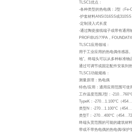
TLSC1优点：
-各种类型的热电偶：J型（Fe-CuN
-护套材料ANSI316SS或310SS
-定制浸入式长度
-通过陶瓷接线端子或带有通用输
PROFIBUS??PA，FOUNDATION
TLSC1应用领域：
用于工业应用的热电偶传感器。
地”。终端头可以从多种标准物
通过可调节或固定配件安装到
TLSC1功能规格：
测量原理：热电偶
特色/应用：通用应用范围可使
工作温度范围J型：-210…760°C
TypeK：-270…1.100°C（454…
类型N：-270…1.100°C（454…2
类型T：-270…400°C（454…72
终端头宽范围的可能的建筑材料：
带或不带热电偶的热电偶/保护