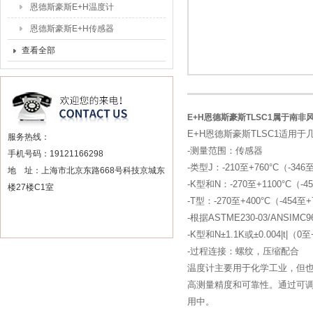
恩德斯豪斯E+H温度计
恩德斯豪斯E+H传感器
查看全部
E+H恩德斯豪斯TLSC1属于南非
E+H恩德斯豪斯TLSC1适用
服务热线：
-测量范围：传感器
手机号码：19121166298
-类型J：-210至+760°C（-346
地 址：上海市北京东路668号科技京城东
-K型和N：-270至+1100°C（-4
楼27楼C1室
-T型：-270至+400°C（-454至+
-根据ASTME230-03/ANSIMC9
-K型和N±1.1K或±0.004|t|（0
-过程连接：螺纹，压缩配合
温度计主要用于化学工业，但
高测量精度和可靠性。通过可
用中。