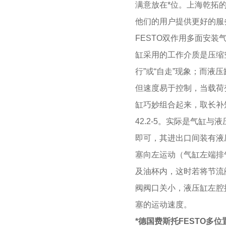
满意放在*位。上海乾拓
他们的用户提供更好的服
FESTO双作用多面安装
缸采用的工作介质是压缩
行”或“自走”现象；而
但速度易于控制，当载荷
缸巧妙组合起来，取长补
42.2-5。实际是气缸
即可，其进出口间装有液
塞向左运动（气缸左端排
及油杯内，这时若将节流
阀阀口关小，液压缸左腔
塞的运动速度。
*德国费斯托FESTO多位