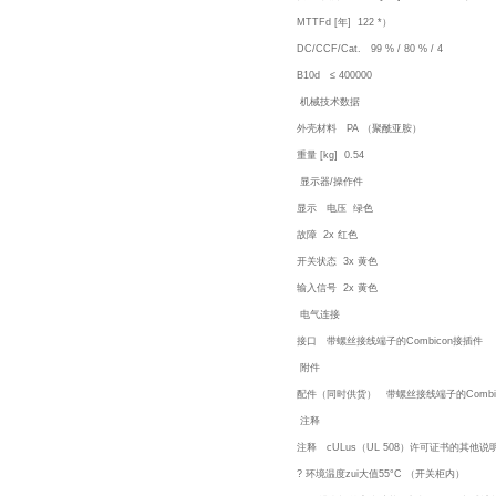
MTTFd [年] 122 *）
DC/CCF/Cat. 99 % / 80 % / 4
B10d ≤ 400000
机械技术数据
外壳材料 PA （聚酰亚胺）
重量 [kg] 0.54
显示器/操作件
显示 电压 绿色
故障 2x 红色
开关状态 3x 黄色
输入信号 2x 黄色
电气连接
接口 带螺丝接线端子的Combicon接插件
附件
配件（同时供货） 带螺丝接线端子的Combi
注释
注释 cULus（UL 508）许可证书的其他说明
? 环境温度zui大值55°C （开关柜内）