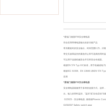
*爱福门德国IFM安全继电器
符合应用带继电器输出的多功能产品
带关断延时的安全输出，时间范围0.25...10秒
带交叉故障监控的紧急停止和可选择的同时监
可以用于连接机械安全开关和安全传感器。
根据EN 574 Typ IIIC标准，用于机械或
根据IEC 61508、EN 13849-1和EN 574 
应用
*爱福门德国IFM安全继电器
安全继电器能被用于多种的连接方式。这样，
出。输入的同时监控、"监控"或"自动启动"功
G1502S - 安全继电器, 接线端Phoenix Co
G1502S|? Safety switch gear