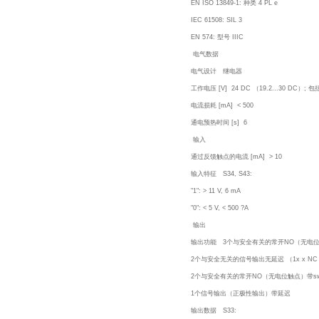
EN ISO 13849-1: 种类 4 PL e
IEC 61508: SIL 3
EN 574: 型号 IIIC
电气数据
电气设计 继电器
工作电压 [V] 24 DC （19.2...30 DC）;
电流损耗 [mA] < 500
通电预热时间 [s] 6
输入
通过反馈触点的电流 [mA] > 10
输入特征 S34, S43:
"1": > 11 V, 6 mA
"0": < 5 V, < 500 ?A
输出
输出功能 3个与安全有关的常开NO（无电
2个与安全无关的信号输出无延迟 （1x x N
2个与安全有关的常开NO（无电位触点）带swit
1个信号输出（正极性输出）带延迟
输出数据 S33: