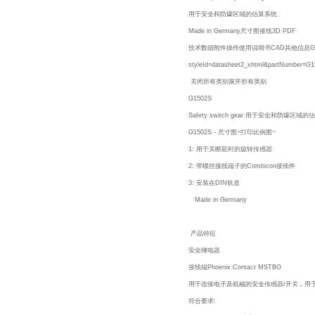
用于安全和防爆区域的估算系统
Made in Germany尺寸图接线3D PDF
技术数据附件操作使用说明书CAD其他信息G1502S - 技术
styleId=datasheet2_xhtml&partNumber=
关闭所有类别展开所有类别
G1502S
Safety switch gear 用于安全和防爆区域
G1502S - 尺寸图~打印比例图~
1: 用于关断延时的旋转传感器
2: 带螺丝接线端子的Combicon接插件
3: 安装在DIN轨道
Made in Germany
产品特征
安全继电器
接线端Phoenix Contact MSTBO
用于连接电子及机械的安全传感器/开关，用
符合要求: