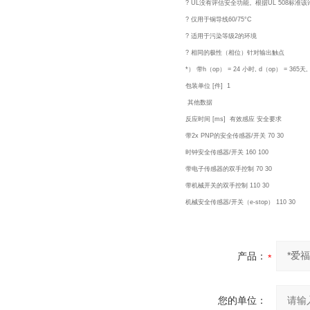
? UL没有评估安全功能。根据UL 508标
? 仅用于铜导线60/75°C
? 适用于污染等级2的环境
? 相同的极性（相位）针对输出触点
*） 带h（op） = 24 小时, d（op） = 365天,
包装单位 [件] 1
其他数据
反应时间 [ms] 有效感应 安全要求
带2x PNP的安全传感器/开关 70 30
时钟安全传感器/开关 160 100
带电子传感器的双手控制 70 30
带机械开关的双手控制 110 30
机械安全传感器/开关（e-stop） 110 30
产品：
您的单位：