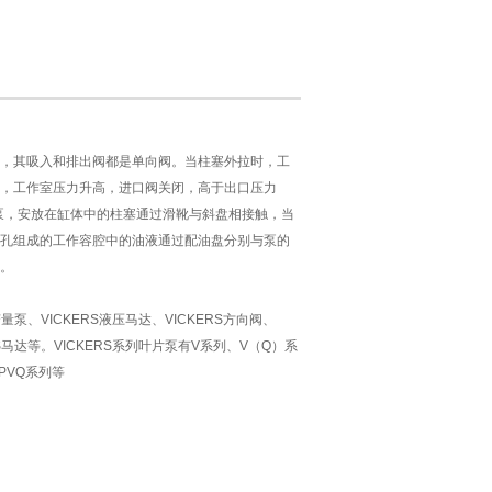
，其吸入和排出阀都是单向阀。当柱塞外拉时，工
，工作室压力升高，进口阀关闭，高于出口压力
泵，安放在缸体中的柱塞通过滑靴与斜盘相接触，当
孔组成的工作容腔中的油液通过配油盘分别与泵的
。
S变量泵、VICKERS液压马达、VICKERS方向阀、
ERS马达等。VICKERS系列叶片泵有V系列、V（Q）系
PVQ系列等