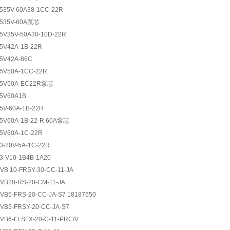
535V-60A38-1CC-22R
535V-60A泵芯
5V35V-50A30-10D-22R
5V42A-1B-22R
5V42A-86C
5V50A-1CC-22R
5V50A-EC22R泵芯
5V60A1B
5V-60A-1B-22R
5V60A-1B-22-R 60A泵芯
5V60A-1C-22R
3-20V-5A-1C-22R
3-V10-1B4B-1A20
VB 10-FRSY-30-CC-11-JA
VB20-RS-20-CM-11-JA
VB5-FRS-20-CC-JA-S7 18187650
VB5-FRSY-20-CC-JA-S7
VB6-FLSFX-20-C-11-PRC/V