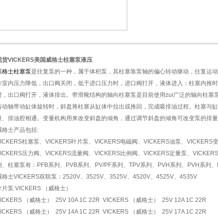
现货VICKERS美国威格士柱塞泵液压
1
2
威
格士柱塞泵
是往复泵的一种，属于体积泵，其柱塞靠泵轴的偏心转动驱动，往复运动
作室内压力降低，出口阀关闭，低于进口压力时，进口阀打开，液体进入；柱塞内推时
时，出口阀打开，液体排出。带滑靴结构的轴向柱塞泵是目前使用zui广泛的轴向柱塞
传动轴带动缸体旋转时，斜盘将柱塞从缸体中拉出或推回，完成吸排油过程。柱塞与缸
吸、排油腔相通。变量机构用来改变斜盘的倾角，通过调节斜盘的倾角可改变泵的排量
威格士产品包括:
VICKERS柱塞泵、VICKERS叶片泵、VICKERS电磁阀、VICKERS油泵、VICKER
VICKERS压力阀、VICKERS流量阀、VICKERS比例阀、VICKERS定量泵、VICK
列、柱塞泵有：PFB系列、PVB系列、PV/PF系列、TPV系列、PVH系列、PVH系列、
威格士VICKERS双联泵：2520V、3525V、3525V、4520V、4525V、4535V
叶片泵:VICKERS （威格士）
ICKERS （威格士） 25V 10A 1C 22R VICKERS （威格士） 25V 12A 1C 22R
ICKERS （威格士） 25V 14A 1C 22R VICKERS （威格士） 25V 17A 1C 22R