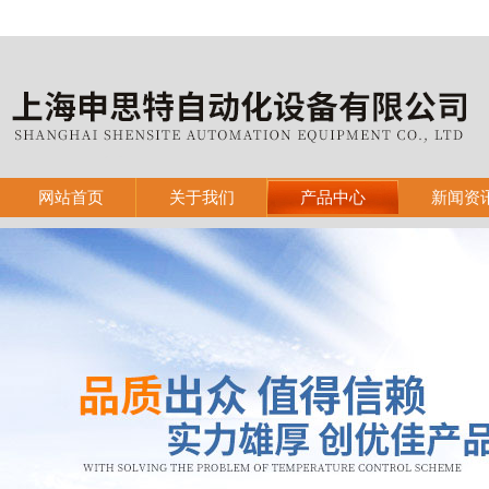
网站首页
关于我们
产品中心
新闻资