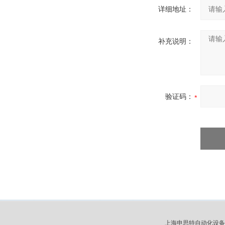
详细地址：
补充说明：
验证码：
上海申思特自动化设备