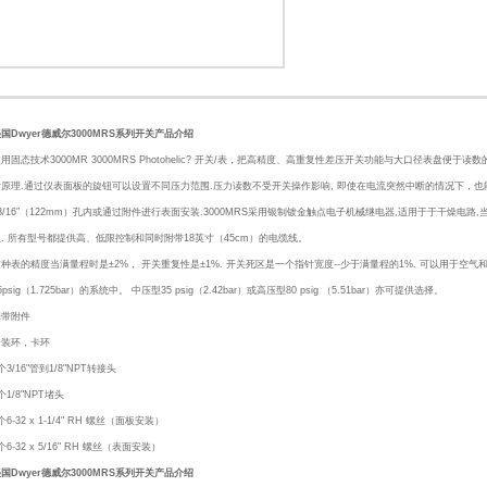
国Dwyer德威尔3000MRS系列开关产品介绍
1
2
用固态技术3000MR 3000MRS Photohelic? 开关/表，把高精度、高重复性差压开关功能与大口径表盘便于读
计原理.通过仪表面板的旋钮可以设置不同压力范围.压力读数不受开关操作影响, 即使在电流突然中断的情况下，也
3/16″（122mm）孔内或通过附件进行表面安装.3000MRS采用银制镀金触点电子机械继电器,适用于于干燥电路,当
型. 所有型号都提供高、低限控制和同时附带18英寸（45cm）的电缆线。
这种表的精度当满量程时是±2%， 开关重复性是±1%. 开关死区是一个指针宽度--少于满量程的1%. 可以用于空
5psig（1.725bar）的系统中。 中压型35 psig（2.42bar）或高压型80 psig （5.51bar）亦可提供选择。
携带附件
安装环，卡环
个3/16"管到1/8"NPT转接头
个1/8"NPT堵头
个6-32 x 1-1/4" RH 螺丝（面板安装）
个6-32 x 5/16" RH 螺丝（表面安装）
国Dwyer德威尔3000MRS系列开关产品介绍