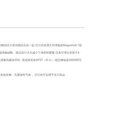
数的模拟压力表功能结合在一起,它们仍采用久经考验的Magnehelic?设
能准确读数。固态设计大大减小了体积和重量.仪表可埋头安装于4-
需要高频动作时, 请选择具有SPST（N.O.）固态继电器3000MRS
气和其他非燃、无腐蚀性气体， 它们也可以用于压力高达