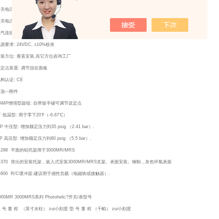
关电压: 20～280VAC（47～63 Hz）
关电流: 1.0 apm （AC） zui大,0.01mA（AC）zui小.（2）SPST N.O.
气连接: 18英寸（46cm）电缆线由6根细电线组成.可选长度至100?（30.5米）
源要求: 24VDC, ±10%校准
安装方位: 垂直安装,其它方位咨询工厂
设定点装置: 调节扭在面板
构认证: CE
选---附件
AMP增强型旋钮: 自带扳手键可调节设定点
T 低温型: 用于零下20℉（-6.67℃）
P 中压型: 增加额定压力到35 psig （2.41 bar）.
P 高压型: 增加额定压力到80 psig （5.5 bar）.
-298 平面的铝托架用于3000MR/MRS
-370 突出的安装托架，嵌入式安装3000MR/MRS支架。表面安装。钢制，灰色环氧表面
-600 R/C缓冲器:建议用于感性负载（电磁铁或接触器）.
000MR 3000MRS系列 Photohelic?开关/表型号
 号 量 程 （英寸水柱） zui小刻度 型 号 量 程 （千帕） zui小刻度