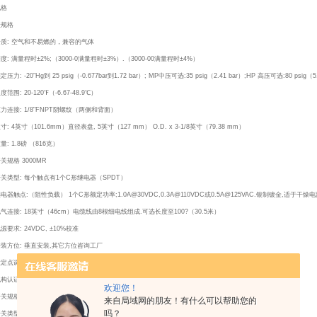
规格
表规格
介质: 空气和不易燃的，兼容的气体
度: 满量程时±2%;（3000-0满量程时±3%）.（3000-00满量程时±4%）
定压力: -20″Hg到 25 psig（-0.677bar到1.72 bar）; MP中压可选:35 psig（2.41 bar）;HP 高压可选:80 psig（5.
度范围: 20-120℉（-6.67-48.9℃）
力连接: 1/8"FNPT阴螺纹（两侧和背面）
寸: 4英寸（101.6mm）直径表盘, 5英寸（127 mm） O.D. x 3-1/8英寸（79.38 mm）
量: 1.8磅 （816克）
关规格 3000MR
关类型: 每个触点有1个C形继电器（SPDT）
电器触点:（阻性负载） 1个C形额定功率;1.0A@30VDC,0.3A@110VDC或0.5A@125VAC.银制镀金,适于干燥电
气连接: 18英寸（46cm）电缆线由8根细电线组成.可选长度至100?（30.5米）
源要求: 24VDC, ±10%校准
安装方位: 垂直安装,其它方位咨询工厂
设定点调节: 调节扭在面板
构认证: CE
欢迎您！
关规格 3000MRS
来自局域网的朋友！有什么可以帮助您的
吗？
开关类型: 每个触点有固态继电器