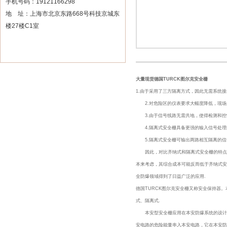
手机号码：19121166298
地 址：上海市北京东路668号科技京城东
楼27楼C1室
大量现货德国TURCK图尔克安全栅
1.由于采用了三方隔离方式，因此无需系统
2.对危险区的仪表要求大幅度降低，现场
3.由于信号线路无需共地，使得检测和控
4.隔离式安全栅具备更强的输入信号处理
5.隔离式安全栅可输出两路相互隔离的信
因此，对比齐纳式和隔离式安全栅的特点和
本来考虑，其综合成本可能反而低于齐纳式安
全防爆领域得到了日益广泛的应用.
德国TURCK图尔克安全栅又称安全保持器
式、隔离式.
本安型安全栅应用在本安防爆系统的设计中
安电路的危险能量串入本安电路，它在本安防