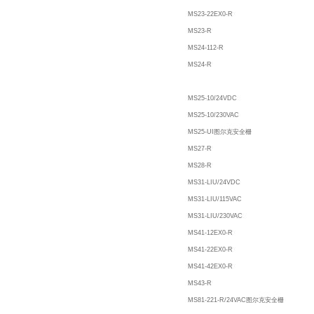
MS23-22EX0-R
MS23-R
MS24-112-R
MS24-R
MS25-10/24VDC
MS25-10/230VAC
MS25-UI图尔克安全栅
MS27-R
MS28-R
MS31-LIU/24VDC
MS31-LIU/115VAC
MS31-LIU/230VAC
MS41-12EX0-R
MS41-22EX0-R
MS41-42EX0-R
MS43-R
MS81-221-R/24VAC图尔克安全栅