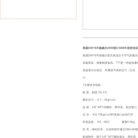
美国DWYER德威尔2000型0-500PA现货供应
美国DWYER德威尔差压表适合于空气的微
灵敏度高，测量精度较高。???是一种超低量
迅速指示出低压、非腐蚀气体的压力（正压、负压
力。
?主要技术指标：
精 度：精度 2% FS
额定压力：-0.7～1Kg/cm2
连 接：1/8" NPT内螺纹，两对高、低压接
过 压： 约1.75Kg/cm2时泄放口自动打开
环境温度：-5℃～60℃ 重量0.5Kg
外 壳：铸铝外壳，主体和部件通过168小时
标准附件：两个1/8" NPT螺纹接头，用作