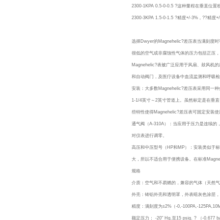
2300-1KPA 0.5-0-0.5 ?这种量程在垂直位置校准
2300-3KPA 1.5-0-1.5 ?精度+/-3%，??精度
选择Dwyer的Magnehelic?差压表当
很低的空气或非腐蚀性气体的压力包括正压，
Magnehelic?表被广泛应用于风扇、
和自动阀门，及医疗设备中血流监测和呼吸检
安装：大多数Magnehelic?差压表采
1-1/4英寸～2英寸管道上。虽然标定是在
些特性使得Magnehelic?差压表可固定
通气阀（A-310A）：当应用于压力是连续的，
对仪表进行调零。
高压和中压型号（HP和MP）：安装类似于标准
大，所以不适合用于便携设备。在标准Magne
规格
介质：空气和不易燃的，兼容的气体（天然气
外壳：铸铝外壳和透明罩，外表暗灰色涂层，
精度：满刻度为±2%（-0,-100PA,-125PA,
额定压力： -20" Hg.至15 psig. ? （-0.677 