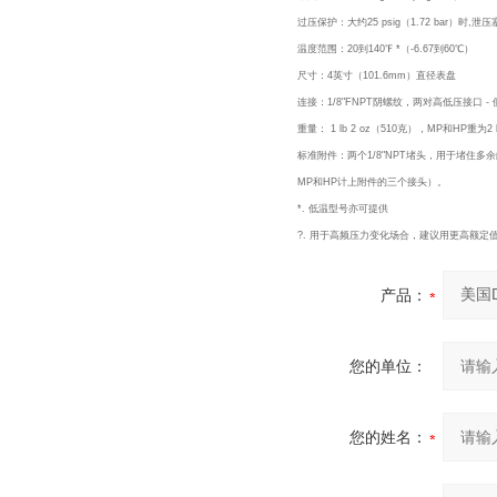
过压保护：大约25 psig（1.72 bar）时
温度范围：20到140℉ *（-6.67到60℃）
尺寸：4英寸（101.6mm）直径表盘
连接：1/8"FNPT阴螺纹，两对高低压接口 
重量： 1 lb 2 oz（510克），MP和HP重为2 l
标准附件：两个1/8"NPT堵头，用于堵住
MP和HP计上附件的三个接头）。
*. 低温型号亦可提供
?. 用于高频压力变化场合，建议用更高额定
产品：
您的单位：
您的姓名：