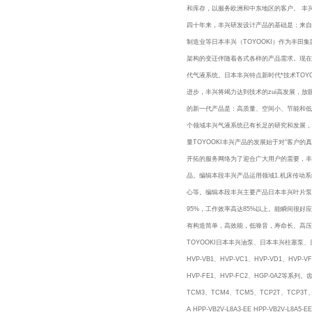
和库存，以服务欧洲和中东地区的客户。 丰
四十年来，丰兴研发设计产品的基础是：来自
制造业等日本丰兴（TOYOOKI）作为丰
架构的变迁伴随着各式各样的产品需求。现在
代气液系统。日本丰兴特点新时代*技术TOY
进步，丰兴将竭力达到技术的zui高发展，
的新一代产品是：高质量、空间小、节能和低
个领域丰兴气液系统已有长足的研究和发展，
量TOYOOKI丰兴产品的发展始于对“客
开拓的服务网络为了迎合广大用户的需要，丰
品。编辑本段丰兴产品运用领域1.机床传动
心等。编辑本段丰兴主要产品日本丰兴叶片泵
95%，工作效率高达85%以上。能瞬间很好
有构造简单，高效能，低噪音，寿命长、高压力等
TOYOOKI日本丰兴油泵、日本丰兴柱塞泵、日
HVP-VB1、HVP-VC1、HVP-VD1、HVP-V
HVP-FE1、HVP-FC2、HGP-0A2等系列。
TCM3、TCM4、TCM5、TCP2T、TCP3T、TCP
A HPP-VB2V-L8A3-EE HPP-VB2V-L8A5-E