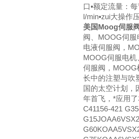
口•额定流量：每节流边
l/min•zui大操作
美国Moog伺服
阀、MOOG伺服
电液伺服阀，MO
MOOG伺服电机
伺服阀，MOOG柱
长中的注塑与吹
国的太空计划，
年首飞，*应用了本
C41156-421 G3
G15JOAA6VSX2
G60KOAA5VSX2