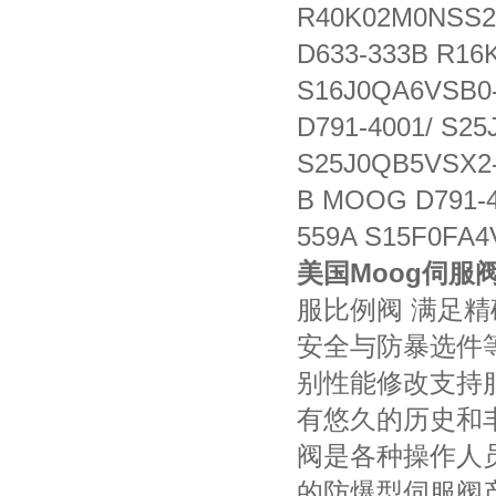
R40K02M0NSS2
D633-333B R16
S16J0QA6VSB0
D791-4001/ S2
S25J0QB5VSX2-
B MOOG D791-4
559A S15F0FA4
美国Moog伺服
服比例阀 满足
安全与防暴选件
别性能修改支持
有悠久的历史和
阀是各种操作人
的防爆型伺服阀