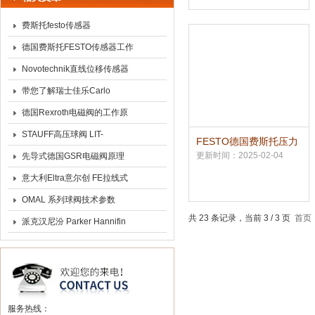
费斯托festo传感器
德国费斯托FESTO传感器工作
原理
Novotechnik直线位移传感器
的原理组成及在注塑机上的应
带您了解瑞士佳乐Carlo
用
gavazzi全系列产品资讯
德国Rexroth电磁阀的工作原
理及故障排除分享
STAUFF高压球阀 LIT-
FESTO德国费斯托压力
传感器SDE1系列
30271A-20A现货
更新时间：2025-02-04
先导式德国GSR电磁阀原理
意大利Eltra意尔创 FE拉线式
编码器
OMAL 系列球阀技术参数
共 23 条记录，当前 3 / 3 页
首页
派克汉尼汾 Parker Hannifin
服务热线：