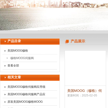
上海申思特自动化设备有限公司
产品目录
产品展示
美国MOOG穆格
穆格MOOG伺服阀
查看全部
相关文章
美国MOOG穆格伺服阀应用领
美国MOOG（穆格）伺
域的作用
美国MOOG穆格伺服阀产品应
服阀D633/D634系列
更新时间：2025-02-05
用
原装美国MOOG穆格MOOG