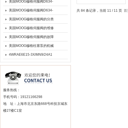
D631-266C伺服阀
美国MOOG穆格伺服阀D634-
514A*
美国MOOG穆格伺服阀D634-
共 84 条记录，当前 11 / 11 页
首
501A D634-501A 库存
美国MOOG穆格伺服阀的分类
美国MOOG穆格伺服阀的维修
和保护
美国MOOG穆格伺服阀的故障
美国MOOG穆格柱塞泵的机械
维护
4WRAE6E15-3X/MN9/24A1
型德国REXROTH液压比例方
向阀维护与故障排除
服务热线：
手机号码：19121166298
地 址：上海市北京东路668号科技京城东
楼27楼C1室