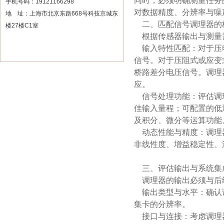
同时，必须明确测量任务
手机号码：19121166298
对数据精度、分辨率与噪
地 址：上海市北京东路668号科技京城东
二、匹配信号调理器的
楼27楼C1室
根据传感器输出与测量
输入特性匹配：对于压电
信号。对于压阻式或应变
桥路差分电压信号。调理
应。
信号处理功能：评估调理
佳输入量程；可配置的低
及积分、微分等运算功能
动态性能与精度：调理器
非线性度、增益稳定性、
三、评估输出与系统集
调理器的输出必须与后
输出类型与水平：确认调
集卡的分辨率。
接口与连接：考虑调理器