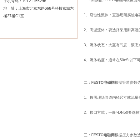
一：耐腐蚀FESTO电磁阀根据
手机号码：19121166298
地 址：上海市北京东路668号科技京城东
1、腐蚀性流体：宜选用耐腐蚀电
楼27楼C1室
2、高温流体：要选择采用耐高温
3、流体状态：大至有气态，液态
4、流体粘度：通常在50cSt以
二：
FESTO电磁阀
根据管道参数选
1、按照现场管道内径尺寸或流量要
2、接口方式，一般>DN50要选
三：
FESTO电磁阀
根据压力参数