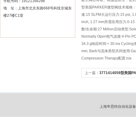
延长阀芯寿命。‌高温适应性‌：密封材料
手机号码：19121166298
型美国PARKER微型阀技术规格：阀体材料
地 址：上海市北京东路668号科技京城东
速:15 SLPM大运行压力:15 psi, 1.03
楼27楼C1室
inch, 1.27 mm所需应用压力:0-15 ps
数/生命期:27 Million启动类型:Sol
Normally Open电气连接:4-Pin PCB
34.3 g响应时间:< 30 ms Cycling泄
mm, Barb与流体类型共同使用:Gases电气连
Compression Therapy配置:n/a
上一篇：
3771414059型美国
上海申思特自动化设备