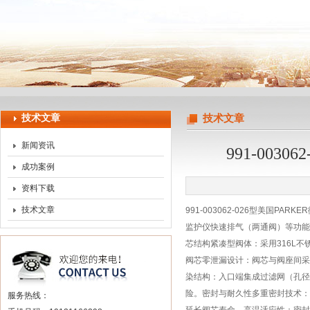
上海申思特自动化设备有限公司
技术文章
技术文章
新闻资讯
991-00
成功案例
资料下载
技术文章
991-003062-026型美国
监护仪快速排气（两通阀）等功能。结
芯结构‌紧凑型阀体‌：采用316L
阀芯零泄漏设计‌：阀芯与阀座间采用
染结构‌：入口端集成过滤网（孔
险。密封与耐久性‌多重密封技术‌：
服务热线：