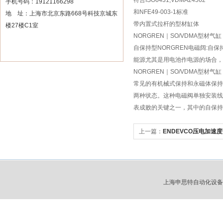
符合ISO6431,VDMA24562
手机号码：19121166298
和NFE49-003-1标准
地 址：上海市北京东路668号科技京城东
带内置式拉杆的型材缸体
楼27楼C1室
NORGREN｜SO/VDMA型材气
自保持型NORGREN电磁阔:自
能源尤其是用电池作电源的场合，
NORGREN｜SO/VDMA型材气
常见的有机械式保持和永磁体保持
两种状态。这种电磁阀单独安装线
表成败的关键之一，其中的自保持
上一篇：
ENDEVCO压电加速
上海申思特自动化设备